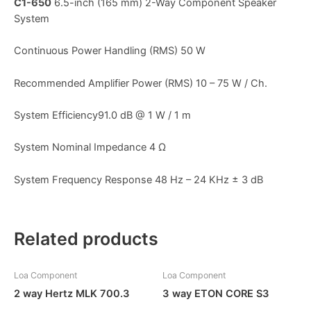
C1-650
6.5-inch (165 mm) 2-Way Component Speaker
System
Continuous Power Handling (RMS) 50 W
Recommended Amplifier Power (RMS) 10 – 75 W / Ch.
System Efficiency91.0 dB @ 1 W / 1 m
System Nominal Impedance 4 Ω
System Frequency Response 48 Hz – 24 KHz ± 3 dB
Related products
Loa Component
Loa Component
2 way Hertz MLK 700.3
3 way ETON CORE S3