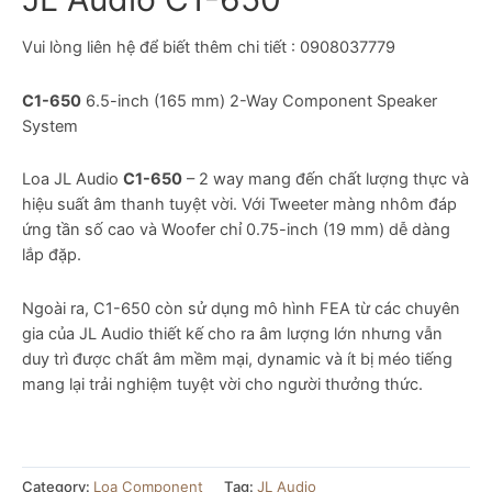
Vui lòng liên hệ để biết thêm chi tiết : 0908037779
C1-650
6.5-inch (165 mm) 2-Way Component Speaker
System
Loa JL Audio
C1-650
– 2 way mang đến chất lượng thực và
hiệu suất âm thanh tuyệt vời. Với Tweeter màng nhôm đáp
ứng tần số cao và Woofer chỉ 0.75-inch (19 mm) dễ dàng
lắp đặp.
Ngoài ra, C1-650 còn sử dụng mô hình FEA từ các chuyên
gia của JL Audio thiết kế cho ra âm lượng lớn nhưng vẫn
duy trì được chất âm mềm mại, dynamic và ít bị méo tiếng
mang lại trải nghiệm tuyệt vời cho người thưởng thức.
Category:
Loa Component
Tag:
JL Audio