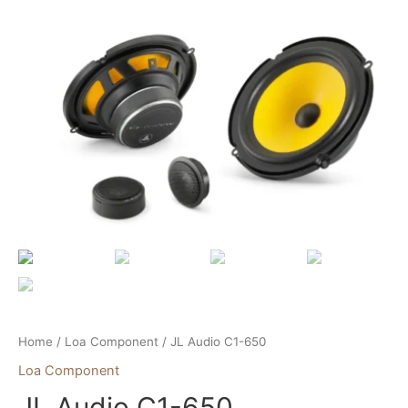
Skip
to
content
Home
/
Loa Component
/ JL Audio C1-650
Loa Component
JL Audio C1-650